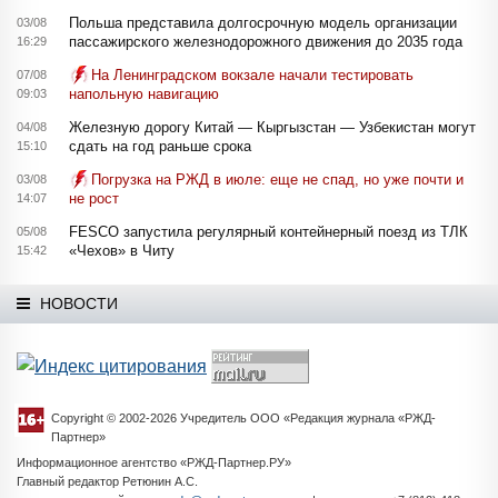
Польша представила долгосрочную модель организации
03/08
пассажирского железнодорожного движения до 2035 года
16:29
На Ленинградском вокзале начали тестировать
07/08
напольную навигацию
09:03
Железную дорогу Китай — Кыргызстан — Узбекистан могут
04/08
сдать на год раньше срока
15:10
Погрузка на РЖД в июле: еще не спад, но уже почти и
03/08
не рост
14:07
FESCO запустила регулярный контейнерный поезд из ТЛК
05/08
«Чехов» в Читу
15:42
НОВОСТИ
Copyright © 2002-2026 Учредитель ООО «Редакция журнала «РЖД-
Партнер»
Информационное агентство «РЖД-Партнер.РУ»
Главный редактор Ретюнин А.С.