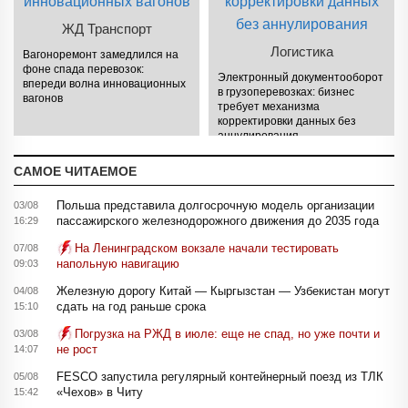
ЖД Транспорт
Логистика
Вагоноремонт замедлился на
фоне спада перевозок:
Электронный документооборот
впереди волна инновационных
в грузоперевозках: бизнес
вагонов
требует механизма
корректировки данных без
аннулирования
САМОЕ ЧИТАЕМОЕ
Польша представила долгосрочную модель организации
03/08
пассажирского железнодорожного движения до 2035 года
16:29
На Ленинградском вокзале начали тестировать
07/08
напольную навигацию
09:03
Железную дорогу Китай — Кыргызстан — Узбекистан могут
04/08
сдать на год раньше срока
15:10
Погрузка на РЖД в июле: еще не спад, но уже почти и
03/08
не рост
14:07
FESCO запустила регулярный контейнерный поезд из ТЛК
05/08
«Чехов» в Читу
15:42