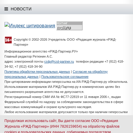
НОВОСТИ
Copyright © 2002-2026 Учредитель ООО «Редакция журнала «РЖД-
Партнер»
Информационное агентство «РЖД-Партнер.РУ»
Главный редактор Ретюнин А.С.
адрес электронной почты
rzdp@rzd-partner.ru
телефон редакции +7 (812) 418-
34-92; +7 (812) 418-34-90
Политика обработки персональных данных
|
Согласие на обработку
персональных данных
|
Пользовательское соглашение
При цитировании информации гиперссылка на ИА РЖД-Партнер.ру обязательна.
Использование материалов ИА РЖД-Партнер.ру в коммерческих целях без
письменного разрешения агентства не допускается.
Регистрационный номер СМИ ИА № ФС77-22819 от 11 января 2006 г., выдан
Федеральной службой по надзору за соблюдением законодательства в сфере
массовых коммуникаций и охране культурного наследия.
Любое использование материалов допускается только при наличии гиперссылки
на ИА РЖД-Партнер.ру
Продолжая использовать сайт, Вы даете согласие ООО «Редакция
Разработка сайта -
iMedia Solutions
Журнала «РЖД-Партнер» (ИНН 7826159654) на обработку файлов
cookies и пользовательских данных, собираемых посредством