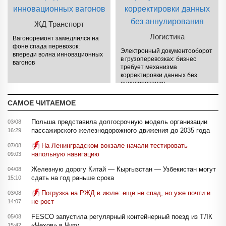
ЖД Транспорт
Логистика
Вагоноремонт замедлился на
фоне спада перевозок:
Электронный документооборот
впереди волна инновационных
в грузоперевозках: бизнес
вагонов
требует механизма
корректировки данных без
аннулирования
САМОЕ ЧИТАЕМОЕ
Польша представила долгосрочную модель организации
03/08
пассажирского железнодорожного движения до 2035 года
16:29
На Ленинградском вокзале начали тестировать
07/08
напольную навигацию
09:03
Железную дорогу Китай — Кыргызстан — Узбекистан могут
04/08
сдать на год раньше срока
15:10
Погрузка на РЖД в июле: еще не спад, но уже почти и
03/08
не рост
14:07
FESCO запустила регулярный контейнерный поезд из ТЛК
05/08
«Чехов» в Читу
15:42