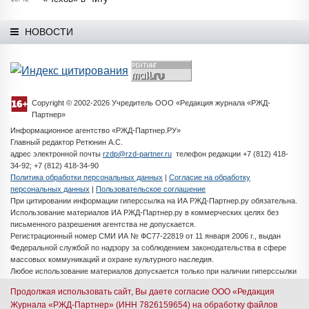
НОВОСТИ
Copyright © 2002-2026 Учредитель ООО «Редакция журнала «РЖД-
Партнер»
Информационное агентство «РЖД-Партнер.РУ»
Главный редактор Ретюнин А.С.
адрес электронной почты
rzdp@rzd-partner.ru
телефон редакции +7 (812) 418-
34-92; +7 (812) 418-34-90
Политика обработки персональных данных
|
Согласие на обработку
персональных данных
|
Пользовательское соглашение
При цитировании информации гиперссылка на ИА РЖД-Партнер.ру обязательна.
Использование материалов ИА РЖД-Партнер.ру в коммерческих целях без
письменного разрешения агентства не допускается.
Регистрационный номер СМИ ИА № ФС77-22819 от 11 января 2006 г., выдан
Федеральной службой по надзору за соблюдением законодательства в сфере
массовых коммуникаций и охране культурного наследия.
Любое использование материалов допускается только при наличии гиперссылки
на ИА РЖД-Партнер.ру
Продолжая использовать сайт, Вы даете согласие ООО «Редакция
Разработка сайта -
iMedia Solutions
Журнала «РЖД-Партнер» (ИНН 7826159654) на обработку файлов