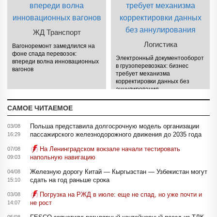
ЖД Транспорт
Логистика
Вагоноремонт замедлился на
фоне спада перевозок:
Электронный документооборот
впереди волна инновационных
в грузоперевозках: бизнес
вагонов
требует механизма
корректировки данных без
аннулирования
САМОЕ ЧИТАЕМОЕ
Польша представила долгосрочную модель организации
03/08
пассажирского железнодорожного движения до 2035 года
16:29
На Ленинградском вокзале начали тестировать
07/08
напольную навигацию
09:03
Железную дорогу Китай — Кыргызстан — Узбекистан могут
04/08
сдать на год раньше срока
15:10
Погрузка на РЖД в июле: еще не спад, но уже почти и
03/08
не рост
14:07
05/08