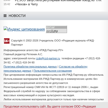
FESCO запустила регулярный контейнерный поезд из ТЛК
«Чехов» в Читу
15:42
НОВОСТИ
Copyright © 2002-2026 Учредитель ООО «Редакция журнала «РЖД-
Партнер»
Информационное агентство «РЖД-Партнер.РУ»
Главный редактор Ретюнин А.С.
адрес электронной почты
rzdp@rzd-partner.ru
телефон редакции +7 (812) 418-
34-92; +7 (812) 418-34-90
Политика обработки персональных данных
|
Согласие на обработку
персональных данных
|
Пользовательское соглашение
При цитировании информации гиперссылка на ИА РЖД-Партнер.ру обязательна.
Использование материалов ИА РЖД-Партнер.ру в коммерческих целях без
письменного разрешения агентства не допускается.
Регистрационный номер СМИ ИА № ФС77-22819 от 11 января 2006 г., выдан
Федеральной службой по надзору за соблюдением законодательства в сфере
массовых коммуникаций и охране культурного наследия.
Любое использование материалов допускается только при наличии гиперссылки
на ИА РЖД-Партнер.ру
Продолжая использовать сайт, Вы даете согласие ООО «Редакция
Разработка сайта -
iMedia Solutions