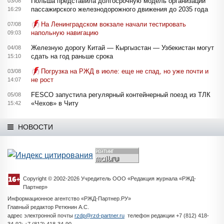
Польша представила долгосрочную модель организации
03/08
пассажирского железнодорожного движения до 2035 года
16:29
На Ленинградском вокзале начали тестировать
07/08
напольную навигацию
09:03
Железную дорогу Китай — Кыргызстан — Узбекистан могут
04/08
сдать на год раньше срока
15:10
Погрузка на РЖД в июле: еще не спад, но уже почти и
03/08
не рост
14:07
FESCO запустила регулярный контейнерный поезд из ТЛК
05/08
«Чехов» в Читу
15:42
НОВОСТИ
Copyright © 2002-2026 Учредитель ООО «Редакция журнала «РЖД-
Партнер»
Информационное агентство «РЖД-Партнер.РУ»
Главный редактор Ретюнин А.С.
адрес электронной почты
rzdp@rzd-partner.ru
телефон редакции +7 (812) 418-
34-92; +7 (812) 418-34-90