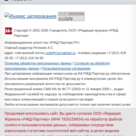
Copyright © 2002-2026 Учредитель ООО «Редакция журнала «РЖД-
Партнер»
Информационное агентство «РЖД-Партнер.РУ»
Главный редактор Ретюнин А.С.
адрес электронной почты
rzdp@rzd-partner.ru
телефон редакции +7 (812) 418-
34-92; +7 (812) 418-34-90
Политика обработки персональных данных
|
Согласие на обработку
персональных данных
|
Пользовательское соглашение
При цитировании информации гиперссылка на ИА РЖД-Партнер.ру обязательна.
Использование материалов ИА РЖД-Партнер.ру в коммерческих целях без
письменного разрешения агентства не допускается.
Регистрационный номер СМИ ИА № ФС77-22819 от 11 января 2006 г., выдан
Федеральной службой по надзору за соблюдением законодательства в сфере
массовых коммуникаций и охране культурного наследия.
Любое использование материалов допускается только при наличии гиперссылки
на ИА РЖД-Партнер.ру
Продолжая использовать сайт, Вы даете согласие ООО «Редакция
Разработка сайта -
iMedia Solutions
Журнала «РЖД-Партнер» (ИНН 7826159654) на обработку файлов
cookies и пользовательских данных, собираемых посредством
Авторизация через иностранные почтовые сервисы
агрегаторов статистики посетителей веб-сайтов, в целях ведения