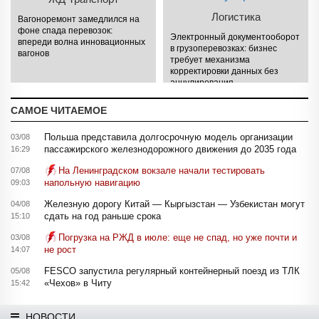
Логистика
Вагоноремонт замедлился на
фоне спада перевозок:
Электронный документооборот
впереди волна инновационных
в грузоперевозках: бизнес
вагонов
требует механизма
корректировки данных без
аннулирования
САМОЕ ЧИТАЕМОЕ
Польша представила долгосрочную модель организации
03/08
пассажирского железнодорожного движения до 2035 года
16:29
На Ленинградском вокзале начали тестировать
07/08
напольную навигацию
09:03
Железную дорогу Китай — Кыргызстан — Узбекистан могут
04/08
сдать на год раньше срока
15:10
Погрузка на РЖД в июле: еще не спад, но уже почти и
03/08
не рост
14:07
FESCO запустила регулярный контейнерный поезд из ТЛК
05/08
«Чехов» в Читу
15:42
НОВОСТИ