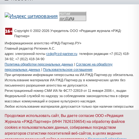
Copyright © 2002-2026 Учредитель ООО «Редакция журнала «РЖД-
Партнер»
Информационное агентство «РЖД-Партнер.РУ»
Главный редактор Ретюнин А.С.
адрес электронной почты
rzdp@rzd-partner.ru
телефон редакции +7 (812) 418-
34-92; +7 (812) 418-34-90
Политика обработки персональных данных
|
Согласие на обработку
персональных данных
|
Пользовательское соглашение
При цитировании информации гиперссылка на ИА РЖД-Партнер.ру обязательна.
Использование материалов ИА РЖД-Партнер.ру в коммерческих целях без
письменного разрешения агентства не допускается.
Регистрационный номер СМИ ИА № ФС77-22819 от 11 января 2006 г., выдан
Федеральной службой по надзору за соблюдением законодательства в сфере
массовых коммуникаций и охране культурного наследия.
Любое использование материалов допускается только при наличии гиперссылки
на ИА РЖД-Партнер.ру
Продолжая использовать сайт, Вы даете согласие ООО «Редакция
Разработка сайта -
iMedia Solutions
Журнала «РЖД-Партнер» (ИНН 7826159654) на обработку файлов
cookies и пользовательских данных, собираемых посредством
Авторизация через иностранные почтовые сервисы
агрегаторов статистики посетителей веб-сайтов, в целях ведения