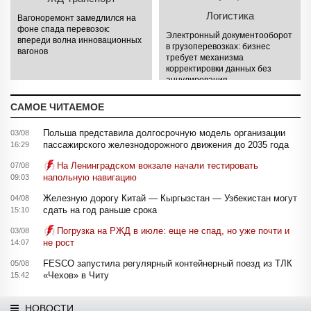
Логистика
Вагоноремонт замедлился на
фоне спада перевозок:
Электронный документооборот
впереди волна инновационных
в грузоперевозках: бизнес
вагонов
требует механизма
корректировки данных без
аннулирования
САМОЕ ЧИТАЕМОЕ
Польша представила долгосрочную модель организации
03/08
пассажирского железнодорожного движения до 2035 года
16:29
На Ленинградском вокзале начали тестировать
07/08
напольную навигацию
09:03
Железную дорогу Китай — Кыргызстан — Узбекистан могут
04/08
сдать на год раньше срока
15:10
Погрузка на РЖД в июле: еще не спад, но уже почти и
03/08
не рост
14:07
FESCO запустила регулярный контейнерный поезд из ТЛК
05/08
«Чехов» в Читу
15:42
НОВОСТИ