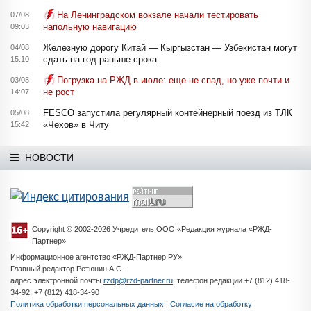
На Ленинградском вокзале начали тестировать
07/08
напольную навигацию
09:03
Железную дорогу Китай — Кыргызстан — Узбекистан могут
04/08
сдать на год раньше срока
15:10
Погрузка на РЖД в июле: еще не спад, но уже почти и
03/08
не рост
14:07
FESCO запустила регулярный контейнерный поезд из ТЛК
05/08
«Чехов» в Читу
15:42
НОВОСТИ
Copyright © 2002-2026 Учредитель ООО «Редакция журнала «РЖД-
Партнер»
Информационное агентство «РЖД-Партнер.РУ»
Главный редактор Ретюнин А.С.
адрес электронной почты
rzdp@rzd-partner.ru
телефон редакции +7 (812) 418-
34-92; +7 (812) 418-34-90
Политика обработки персональных данных
|
Согласие на обработку