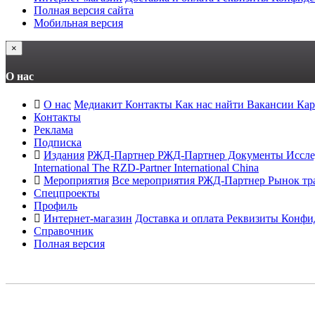
Полная версия сайта
Мобильная версия
×
О нас
О нас
Медиакит
Контакты
Как нас найти
Вакансии
Кар
Контакты
Реклама
Подписка
Издания
РЖД-Партнер
РЖД-Партнер Документы
Иссле
International
The RZD-Partner International China
Мероприятия
Все мероприятия РЖД-Партнер
Рынок тр
Спецпроекты
Профиль
Интернет-магазин
Доставка и оплата
Реквизиты
Конфи
Справочник
Полная версия