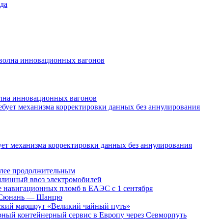
да
олна инновационных вагонов
ует механизма корректировки данных без аннулирования
более продолжительным
шлинный ввоз электромобилей
е навигационных пломб в ЕАЭС с 1 сентября
М Сюнань — Шанцю
ский маршрут «Великий чайный путь»
лярный контейнерный сервис в Европу через Севморпуть