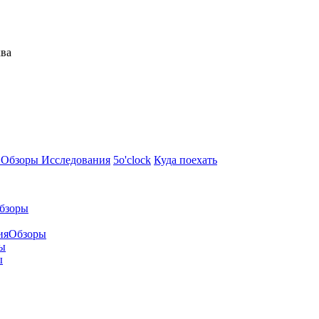
ква
я
Обзоры
Исследования
5o'clock
Куда поехать
бзоры
ия
Обзоры
ы
ы