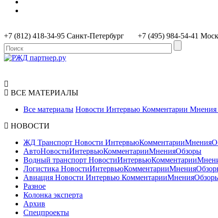
+7 (812) 418-34-95 Санкт-Петербург +7 (495) 984-54-41 Мос
ВСЕ МАТЕРИАЛЫ
Все материалы
Новости
Интервью
Комментарии
Мнени
НОВОСТИ
ЖД Транспорт
Новости
Интервью
Комментарии
Мнения
О
Авто
Новости
Интервью
Комментарии
Мнения
Обзоры
Водный транспорт
Новости
Интервью
Комментарии
Мнен
Логистика
Новости
Интервью
Комментарии
Мнения
Обзор
Авиация
Новости
Интервью
Комментарии
Мнения
Обзор
Разное
Колонка эксперта
Архив
Спецпроекты