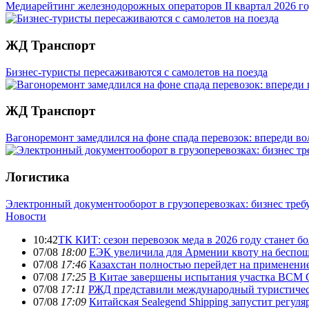
Медиарейтинг железнодорожных операторов II квартал 2026 го
ЖД Транспорт
Бизнес-туристы пересаживаются с самолетов на поезда
ЖД Транспорт
Вагоноремонт замедлился на фоне спада перевозок: впереди в
Логистика
Электронный документооборот в грузоперевозках: бизнес треб
Новости
10:42
ТК КИТ: сезон перевозок меда в 2026 году станет 
07/08
18:00
ЕЭК увеличила для Армении квоту на беспо
07/08
17:46
Казахстан полностью перейдет на применени
07/08
17:25
В Китае завершены испытания участка ВС
07/08
17:11
РЖД представили международный туристиче
07/08
17:09
Китайская Sealegend Shipping запустит регу