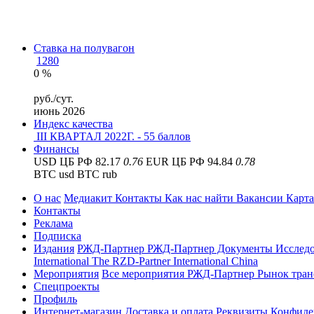
Ставка на полувагон
1280
0 %
руб./сут.
июнь 2026
Индекс качества
III КВАРТАЛ 2022Г. - 55 баллов
Финансы
USD ЦБ РФ 82.17
0.76
EUR ЦБ РФ 94.84
0.78
BTC usd
BTC rub
О нас
Медиакит
Контакты
Как нас найти
Вакансии
Карта
Контакты
Реклама
Подписка
Издания
РЖД-Партнер
РЖД-Партнер Документы
Исслед
International
The RZD-Partner International China
Мероприятия
Все мероприятия РЖД-Партнер
Рынок тран
Спецпроекты
Профиль
Интернет-магазин
Доставка и оплата
Реквизиты
Конфиде