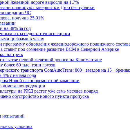
рной железной дороге выросли на 1,7%
Казани планируют завершить к Дню республики
 ликвидации ЧС
дова, получив 25,01%
лавании
 на 38% за год
нным из-за недостаточного спроса
овыми цифрами в чеках
ии программу обновления железнодорожного подвижного состав
ства ставит под сомнение развитие ВСМ в Северной Америке
ал на треть
оительстве первой железной дороги на Калимантане
 более 60 тыс. тонн грузов
ерческого транспорта ComAutoTrans: 800+ заездов на 15+ бренда
4% с начала года
тором Новой вагоноремонтной компании
ров металлопродукции
нклатуры на РЖД растет уже семь месяцев подряд
ршено обустройство нового пункта пропуска
од испытаний
 новых условиях