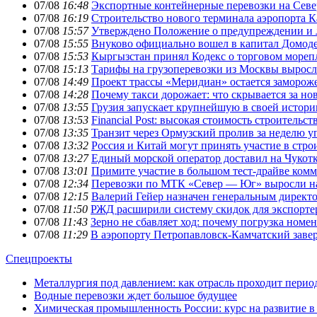
07/08
16:48
Экспортные контейнерные перевозки на Севе
07/08
16:19
Строительство нового терминала аэропорта 
07/08
15:57
Утверждено Положение о предупреждении и
07/08
15:55
Внуково официально вошел в капитал Домоде
07/08
15:53
Кыргызстан принял Кодекс о торговом мореп
07/08
15:13
Тарифы на грузоперевозки из Москвы выросли
07/08
14:49
Проект трассы «Меридиан» остается замороже
07/08
14:28
Почему такси дорожает: что скрывается за н
07/08
13:55
Грузия запускает крупнейшую в своей истор
07/08
13:53
Financial Post: высокая стоимость строитель
07/08
13:35
Транзит через Ормузский пролив за неделю уп
07/08
13:32
Россия и Китай могут принять участие в стр
07/08
13:27
Единый морской оператор доставил на Чукотку
07/08
13:01
Примите участие в большом тест-драйве комм
07/08
12:34
Перевозки по МТК «Север — Юг» выросли на 
07/08
12:15
Валерий Гейер назначен генеральным дирек
07/08
11:50
РЖД расширили систему скидок для экспорте
07/08
11:43
Зерно не сбавляет ход: почему погрузка номе
07/08
11:29
В аэропорту Петропавловск-Камчатский заве
Спецпроекты
Металлургия под давлением: как отрасль проходит пери
Водные перевозки ждет большое будущее
Химическая промышленность России: курс на развитие в