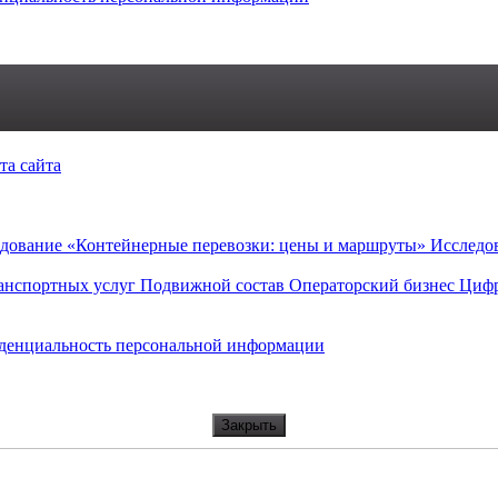
та сайта
дование «Контейнерные перевозки: цены и маршруты»
Исследо
анспортных услуг
Подвижной состав
Операторский бизнес
Цифр
денциальность персональной информации
Закрыть