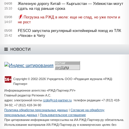
Железную дорогу Китай — Кыргызстан — Узбекистан могут
04/08
сдать на год раньше срока
15:10
Погрузка на РЖД в июле: еще не спад, но уже почти и
03/08
не рост
14:07
FESCO запустила регулярный контейнерный поезд из ТЛК
05/08
«Чехов» в Читу
15:42
НОВОСТИ
Copyright © 2002-2026 Учредитель ООО «Редакция журнала «РЖД-
Партнер»
Информационное агентство «РЖД-Партнер.РУ»
Главный редактор Ретюнин А.С.
адрес электронной почты
rzdp@rzd-partner.ru
телефон редакции +7 (812) 418-
34-92; +7 (812) 418-34-90
Политика обработки персональных данных
|
Согласие на обработку
персональных данных
|
Пользовательское соглашение
При цитировании информации гиперссылка на ИА РЖД-Партнер.ру обязательна.
Использование материалов ИА РЖД-Партнер.ру в коммерческих целях без