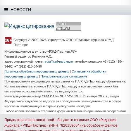
НОВОСТИ
Copyright © 2002-2026 Учредитель ООО «Редакция журнала «РЖД-
Партнер»
Информационное агентство «РЖД-Партнер.РУ»
Главный редактор Ретюнин А.С.
адрес электронной почты
rzdp@rzd-partner.ru
телефон редакции +7 (812) 418-
34-92; +7 (812) 418-34-90
Политика обработки персональных данных
|
Согласие на обработку
персональных данных
|
Пользовательское соглашение
При цитировании информации гиперссылка на ИА РЖД-Партнер.ру обязательна.
Использование материалов ИА РЖД-Партнер.ру в коммерческих целях без
письменного разрешения агентства не допускается.
Регистрационный номер СМИ ИА № ФС77-22819 от 11 января 2006 г., выдан
Федеральной службой по надзору за соблюдением законодательства в сфере
массовых коммуникаций и охране культурного наследия.
Любое использование материалов допускается только при наличии гиперссылки
на ИА РЖД-Партнер.ру
Продолжая использовать сайт, Вы даете согласие ООО «Редакция
Разработка сайта -
iMedia Solutions
Журнала «РЖД-Партнер» (ИНН 7826159654) на обработку файлов