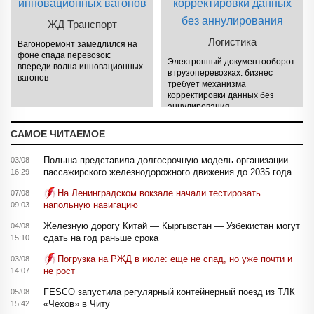
ЖД Транспорт
Логистика
Вагоноремонт замедлился на
фоне спада перевозок:
Электронный документооборот
впереди волна инновационных
в грузоперевозках: бизнес
вагонов
требует механизма
корректировки данных без
аннулирования
САМОЕ ЧИТАЕМОЕ
Польша представила долгосрочную модель организации
03/08
пассажирского железнодорожного движения до 2035 года
16:29
На Ленинградском вокзале начали тестировать
07/08
напольную навигацию
09:03
Железную дорогу Китай — Кыргызстан — Узбекистан могут
04/08
сдать на год раньше срока
15:10
Погрузка на РЖД в июле: еще не спад, но уже почти и
03/08
не рост
14:07
FESCO запустила регулярный контейнерный поезд из ТЛК
05/08
«Чехов» в Читу
15:42