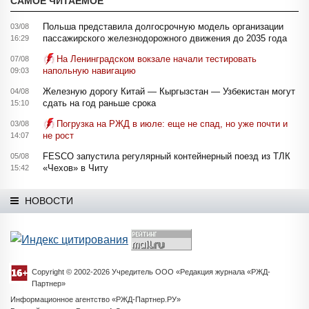
САМОЕ ЧИТАЕМОЕ
Польша представила долгосрочную модель организации
03/08
пассажирского железнодорожного движения до 2035 года
16:29
На Ленинградском вокзале начали тестировать
07/08
напольную навигацию
09:03
Железную дорогу Китай — Кыргызстан — Узбекистан могут
04/08
сдать на год раньше срока
15:10
Погрузка на РЖД в июле: еще не спад, но уже почти и
03/08
не рост
14:07
FESCO запустила регулярный контейнерный поезд из ТЛК
05/08
«Чехов» в Читу
15:42
НОВОСТИ
Copyright © 2002-2026 Учредитель ООО «Редакция журнала «РЖД-
Партнер»
Информационное агентство «РЖД-Партнер.РУ»