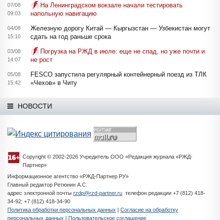
На Ленинградском вокзале начали тестировать
07/08
напольную навигацию
09:03
Железную дорогу Китай — Кыргызстан — Узбекистан могут
04/08
сдать на год раньше срока
15:10
Погрузка на РЖД в июле: еще не спад, но уже почти и
03/08
не рост
14:07
FESCO запустила регулярный контейнерный поезд из ТЛК
05/08
«Чехов» в Читу
15:42
НОВОСТИ
Copyright © 2002-2026 Учредитель ООО «Редакция журнала «РЖД-
Партнер»
Информационное агентство «РЖД-Партнер.РУ»
Главный редактор Ретюнин А.С.
адрес электронной почты
rzdp@rzd-partner.ru
телефон редакции +7 (812) 418-
34-92; +7 (812) 418-34-90
Политика обработки персональных данных
|
Согласие на обработку
персональных данных
|
Пользовательское соглашение