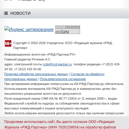
НОВОСТИ
Copyright © 2002-2026 Учредитель ООО «Редакция журнала «РЖД-
Партнер»
Информационное агентство «РЖД-Партнер.РУ»
Главный редактор Ретюнин А.С.
адрес электронной почты
rzdp@rzd-partner.ru
телефон редакции +7 (812) 418-
34-92; +7 (812) 418-34-90
Политика обработки персональных данных
|
Согласие на обработку
персональных данных
|
Пользовательское соглашение
При цитировании информации гиперссылка на ИА РЖД-Партнер.ру обязательна.
Использование материалов ИА РЖД-Партнер.ру в коммерческих целях без
письменного разрешения агентства не допускается.
Регистрационный номер СМИ ИА № ФС77-22819 от 11 января 2006 г., выдан
Федеральной службой по надзору за соблюдением законодательства в сфере
массовых коммуникаций и охране культурного наследия.
Любое использование материалов допускается только при наличии гиперссылки
на ИА РЖД-Партнер.ру
Продолжая использовать сайт, Вы даете согласие ООО «Редакция
Разработка сайта -
iMedia Solutions
Журнала «РЖД-Партнер» (ИНН 7826159654) на обработку файлов