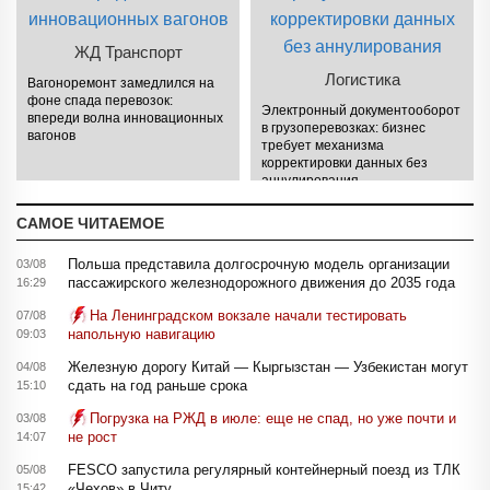
ЖД Транспорт
Логистика
Вагоноремонт замедлился на
фоне спада перевозок:
Электронный документооборот
впереди волна инновационных
в грузоперевозках: бизнес
вагонов
требует механизма
корректировки данных без
аннулирования
САМОЕ ЧИТАЕМОЕ
Польша представила долгосрочную модель организации
03/08
пассажирского железнодорожного движения до 2035 года
16:29
На Ленинградском вокзале начали тестировать
07/08
напольную навигацию
09:03
Железную дорогу Китай — Кыргызстан — Узбекистан могут
04/08
сдать на год раньше срока
15:10
Погрузка на РЖД в июле: еще не спад, но уже почти и
03/08
не рост
14:07
FESCO запустила регулярный контейнерный поезд из ТЛК
05/08
«Чехов» в Читу
15:42