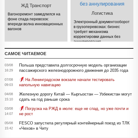
ЖД Транспорт
Логистика
Вагоноремонт замедлился на
фоне спада перевозок:
Электронный документооборот
впереди волна инновационных
в грузоперевозках: бизнес
вагонов
требует механизма
корректировки данных без
аннулирования
САМОЕ ЧИТАЕМОЕ
Польша представила долгосрочную модель организации
03/08
пассажирского железнодорожного движения до 2035 года
16:29
На Ленинградском вокзале начали тестировать
07/08
напольную навигацию
09:03
Железную дорогу Китай — Кыргызстан — Узбекистан могут
04/08
сдать на год раньше срока
15:10
Погрузка на РЖД в июле: еще не спад, но уже почти и
03/08
не рост
14:07
FESCO запустила регулярный контейнерный поезд из ТЛК
05/08
«Чехов» в Читу
15:42