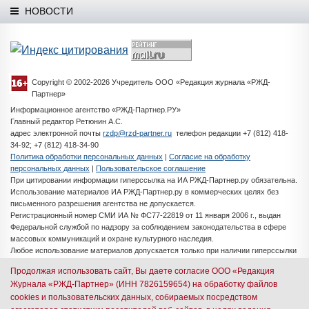
НОВОСТИ
Copyright © 2002-2026 Учредитель ООО «Редакция журнала «РЖД-
Партнер»
Информационное агентство «РЖД-Партнер.РУ»
Главный редактор Ретюнин А.С.
адрес электронной почты
rzdp@rzd-partner.ru
телефон редакции +7 (812) 418-
34-92; +7 (812) 418-34-90
Политика обработки персональных данных
|
Согласие на обработку
персональных данных
|
Пользовательское соглашение
При цитировании информации гиперссылка на ИА РЖД-Партнер.ру обязательна.
Использование материалов ИА РЖД-Партнер.ру в коммерческих целях без
письменного разрешения агентства не допускается.
Регистрационный номер СМИ ИА № ФС77-22819 от 11 января 2006 г., выдан
Федеральной службой по надзору за соблюдением законодательства в сфере
массовых коммуникаций и охране культурного наследия.
Любое использование материалов допускается только при наличии гиперссылки
на ИА РЖД-Партнер.ру
Продолжая использовать сайт, Вы даете согласие ООО «Редакция
Разработка сайта -
iMedia Solutions
Журнала «РЖД-Партнер» (ИНН 7826159654) на обработку файлов
cookies и пользовательских данных, собираемых посредством
Авторизация через иностранные почтовые сервисы