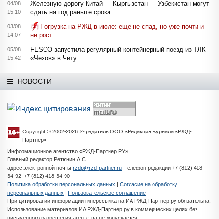
Железную дорогу Китай — Кыргызстан — Узбекистан могут
04/08
сдать на год раньше срока
15:10
Погрузка на РЖД в июле: еще не спад, но уже почти и
03/08
не рост
14:07
FESCO запустила регулярный контейнерный поезд из ТЛК
05/08
«Чехов» в Читу
15:42
НОВОСТИ
Copyright © 2002-2026 Учредитель ООО «Редакция журнала «РЖД-
Партнер»
Информационное агентство «РЖД-Партнер.РУ»
Главный редактор Ретюнин А.С.
адрес электронной почты
rzdp@rzd-partner.ru
телефон редакции +7 (812) 418-
34-92; +7 (812) 418-34-90
Политика обработки персональных данных
|
Согласие на обработку
персональных данных
|
Пользовательское соглашение
При цитировании информации гиперссылка на ИА РЖД-Партнер.ру обязательна.
Использование материалов ИА РЖД-Партнер.ру в коммерческих целях без
письменного разрешения агентства не допускается.