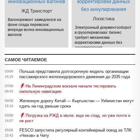
ЖД Транспорт
Логистика
Вагоноремонт замедлился на
фоне спада перевозок:
Электронный документооборот
впереди волна инновационных
в грузоперевозках: бизнес
вагонов
требует механизма
корректировки данных без
аннулирования
САМОЕ ЧИТАЕМОЕ
Польша представила долгосрочную модель организации
03/08
пассажирского железнодорожного движения до 2035 года
16:29
На Ленинградском вокзале начали тестировать
07/08
напольную навигацию
09:03
Железную дорогу Китай — Кыргызстан — Узбекистан могут
04/08
сдать на год раньше срока
15:10
Погрузка на РЖД в июле: еще не спад, но уже почти и
03/08
не рост
14:07
FESCO запустила регулярный контейнерный поезд из ТЛК
05/08
«Чехов» в Читу
15:42