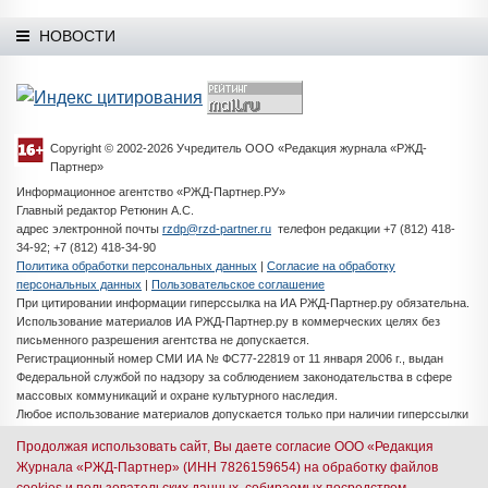
НОВОСТИ
Copyright © 2002-2026 Учредитель ООО «Редакция журнала «РЖД-
Партнер»
Информационное агентство «РЖД-Партнер.РУ»
Главный редактор Ретюнин А.С.
адрес электронной почты
rzdp@rzd-partner.ru
телефон редакции +7 (812) 418-
34-92; +7 (812) 418-34-90
Политика обработки персональных данных
|
Согласие на обработку
персональных данных
|
Пользовательское соглашение
При цитировании информации гиперссылка на ИА РЖД-Партнер.ру обязательна.
Использование материалов ИА РЖД-Партнер.ру в коммерческих целях без
письменного разрешения агентства не допускается.
Регистрационный номер СМИ ИА № ФС77-22819 от 11 января 2006 г., выдан
Федеральной службой по надзору за соблюдением законодательства в сфере
массовых коммуникаций и охране культурного наследия.
Любое использование материалов допускается только при наличии гиперссылки
на ИА РЖД-Партнер.ру
Продолжая использовать сайт, Вы даете согласие ООО «Редакция
Разработка сайта -
iMedia Solutions
Журнала «РЖД-Партнер» (ИНН 7826159654) на обработку файлов