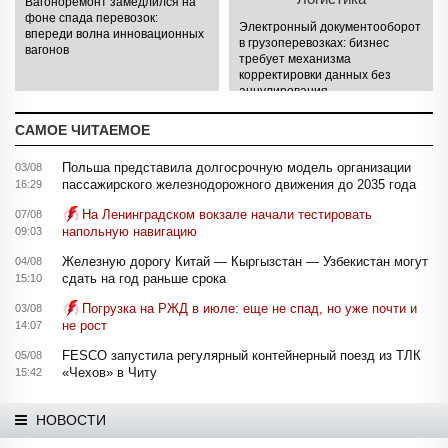
Вагоноремонт замедлился на
фоне спада перевозок:
Электронный документооборот
впереди волна инновационных
в грузоперевозках: бизнес
вагонов
требует механизма
корректировки данных без
аннулирования
САМОЕ ЧИТАЕМОЕ
Польша представила долгосрочную модель организации
03/08
пассажирского железнодорожного движения до 2035 года
16:29
На Ленинградском вокзале начали тестировать
07/08
напольную навигацию
09:03
Железную дорогу Китай — Кыргызстан — Узбекистан могут
04/08
сдать на год раньше срока
15:10
Погрузка на РЖД в июле: еще не спад, но уже почти и
03/08
не рост
14:07
FESCO запустила регулярный контейнерный поезд из ТЛК
05/08
«Чехов» в Читу
15:42
НОВОСТИ