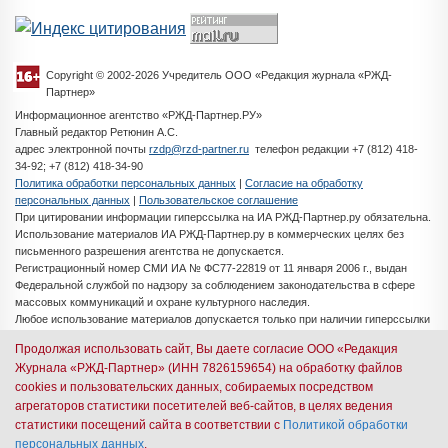
Copyright © 2002-2026 Учредитель ООО «Редакция журнала «РЖД-
Партнер»
Информационное агентство «РЖД-Партнер.РУ»
Главный редактор Ретюнин А.С.
адрес электронной почты
rzdp@rzd-partner.ru
телефон редакции +7 (812) 418-
34-92; +7 (812) 418-34-90
Политика обработки персональных данных
|
Согласие на обработку
персональных данных
|
Пользовательское соглашение
При цитировании информации гиперссылка на ИА РЖД-Партнер.ру обязательна.
Использование материалов ИА РЖД-Партнер.ру в коммерческих целях без
письменного разрешения агентства не допускается.
Регистрационный номер СМИ ИА № ФС77-22819 от 11 января 2006 г., выдан
Федеральной службой по надзору за соблюдением законодательства в сфере
массовых коммуникаций и охране культурного наследия.
Любое использование материалов допускается только при наличии гиперссылки
на ИА РЖД-Партнер.ру
Продолжая использовать сайт, Вы даете согласие ООО «Редакция
Разработка сайта -
iMedia Solutions
Журнала «РЖД-Партнер» (ИНН 7826159654) на обработку файлов
cookies и пользовательских данных, собираемых посредством
Авторизация через иностранные почтовые сервисы
агрегаторов статистики посетителей веб-сайтов, в целях ведения
запрещена согласно ФЗ № 149. Пожалуйста,
статистики посещений сайта в соответствии с
Политикой обработки
персональных данных
.