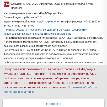
Copyright © 2002-2026 Учредитель ООО «Редакция журнала «РЖД-
Партнер»
Информационное агентство «РЖД-Партнер.РУ»
Главный редактор Ретюнин А.С.
адрес электронной почты
rzdp@rzd-partner.ru
телефон редакции +7 (812) 418-
34-92; +7 (812) 418-34-90
Политика обработки персональных данных
|
Согласие на обработку
персональных данных
|
Пользовательское соглашение
При цитировании информации гиперссылка на ИА РЖД-Партнер.ру обязательна.
Использование материалов ИА РЖД-Партнер.ру в коммерческих целях без
письменного разрешения агентства не допускается.
Регистрационный номер СМИ ИА № ФС77-22819 от 11 января 2006 г., выдан
Федеральной службой по надзору за соблюдением законодательства в сфере
массовых коммуникаций и охране культурного наследия.
Любое использование материалов допускается только при наличии гиперссылки
на ИА РЖД-Партнер.ру
Продолжая использовать сайт, Вы даете согласие ООО «Редакция
Разработка сайта -
iMedia Solutions
Журнала «РЖД-Партнер» (ИНН 7826159654) на обработку файлов
cookies и пользовательских данных, собираемых посредством
Авторизация через иностранные почтовые сервисы
агрегаторов статистики посетителей веб-сайтов, в целях ведения
запрещена согласно ФЗ № 149. Пожалуйста,
статистики посещений сайта в соответствии с
Политикой обработки
персональных данных
.
используйте российскую почту (Mail.ru, Яндекс и др.)
или российскую корпоративную почту.
Я согласен