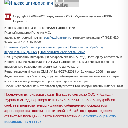
Copyright © 2002-2026 Учредитель ООО «Редакция журнала «РЖД-
Партнер»
Информационное агентство «РЖД-Партнер.РУ»
Главный редактор Ретюнин А.С.
адрес электронной почты
rzdp@rzd-partner.ru
телефон редакции +7 (812) 418-
34-92; +7 (812) 418-34-90
Политика обработки персональных данных
|
Согласие на обработку
персональных данных
|
Пользовательское соглашение
При цитировании информации гиперссылка на ИА РЖД-Партнер.ру обязательна.
Использование материалов ИА РЖД-Партнер.ру в коммерческих целях без
письменного разрешения агентства не допускается.
Регистрационный номер СМИ ИА № ФС77-22819 от 11 января 2006 г., выдан
Федеральной службой по надзору за соблюдением законодательства в сфере
массовых коммуникаций и охране культурного наследия.
Любое использование материалов допускается только при наличии гиперссылки
на ИА РЖД-Партнер.ру
Продолжая использовать сайт, Вы даете согласие ООО «Редакция
Разработка сайта -
iMedia Solutions
Журнала «РЖД-Партнер» (ИНН 7826159654) на обработку файлов
cookies и пользовательских данных, собираемых посредством
Авторизация через иностранные почтовые сервисы
агрегаторов статистики посетителей веб-сайтов, в целях ведения
запрещена согласно ФЗ № 149. Пожалуйста,
статистики посещений сайта в соответствии с
Политикой обработки
персональных данных
.
используйте российскую почту (Mail.ru, Яндекс и др.)