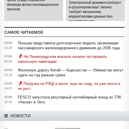
Электронный документооборот
впереди волна инновационных
в грузоперевозках: бизнес
вагонов
требует механизма
корректировки данных без
аннулирования
САМОЕ ЧИТАЕМОЕ
Польша представила долгосрочную модель организации
03/08
пассажирского железнодорожного движения до 2035 года
16:29
На Ленинградском вокзале начали тестировать
07/08
напольную навигацию
09:03
Железную дорогу Китай — Кыргызстан — Узбекистан могут
04/08
сдать на год раньше срока
15:10
Погрузка на РЖД в июле: еще не спад, но уже почти и
03/08
не рост
14:07
FESCO запустила регулярный контейнерный поезд из ТЛК
05/08
«Чехов» в Читу
15:42
НОВОСТИ