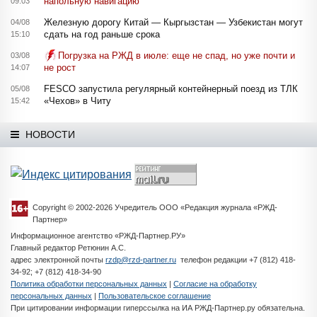
напольную навигацию
09:03
Железную дорогу Китай — Кыргызстан — Узбекистан могут
04/08
сдать на год раньше срока
15:10
Погрузка на РЖД в июле: еще не спад, но уже почти и
03/08
не рост
14:07
FESCO запустила регулярный контейнерный поезд из ТЛК
05/08
«Чехов» в Читу
15:42
НОВОСТИ
Copyright © 2002-2026 Учредитель ООО «Редакция журнала «РЖД-
Партнер»
Информационное агентство «РЖД-Партнер.РУ»
Главный редактор Ретюнин А.С.
адрес электронной почты
rzdp@rzd-partner.ru
телефон редакции +7 (812) 418-
34-92; +7 (812) 418-34-90
Политика обработки персональных данных
|
Согласие на обработку
персональных данных
|
Пользовательское соглашение
При цитировании информации гиперссылка на ИА РЖД-Партнер.ру обязательна.