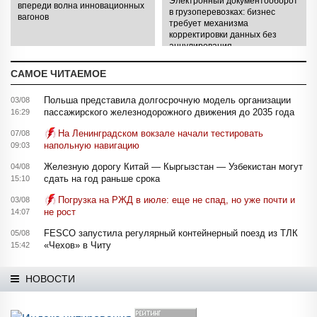
Электронный документооборот
впереди волна инновационных
в грузоперевозках: бизнес
вагонов
требует механизма
корректировки данных без
аннулирования
САМОЕ ЧИТАЕМОЕ
Польша представила долгосрочную модель организации
03/08
пассажирского железнодорожного движения до 2035 года
16:29
На Ленинградском вокзале начали тестировать
07/08
напольную навигацию
09:03
Железную дорогу Китай — Кыргызстан — Узбекистан могут
04/08
сдать на год раньше срока
15:10
Погрузка на РЖД в июле: еще не спад, но уже почти и
03/08
не рост
14:07
FESCO запустила регулярный контейнерный поезд из ТЛК
05/08
«Чехов» в Читу
15:42
НОВОСТИ