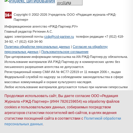
Copyright © 2002-2026 Учредитель ООО «Редакция журнала «РЖД-
Партнер»
Информационное агентство «РЖД-Партнер.РУ»
Главный редактор Ретюнин А.С.
адрес электронной почты
rzdp@rzd-partner.ru
телефон редакции +7 (812) 418-
34-92; +7 (812) 418-34-90
Политика обработки персональных данных
|
Согласие на обработку
персональных данных
|
Пользовательское соглашение
При цитировании информации гиперссылка на ИА РЖД-Партнер.ру обязательна.
Использование материалов ИА РЖД-Партнер.ру в коммерческих целях без
письменного разрешения агентства не допускается.
Регистрационный номер СМИ ИА № ФС77-22819 от 11 января 2006 г., выдан
Федеральной службой по надзору за соблюдением законодательства в сфере
массовых коммуникаций и охране культурного наследия.
Любое использование материалов допускается только при наличии гиперссылки
на ИА РЖД-Партнер.ру
Продолжая использовать сайт, Вы даете согласие ООО «Редакция
Разработка сайта -
iMedia Solutions
Журнала «РЖД-Партнер» (ИНН 7826159654) на обработку файлов
cookies и пользовательских данных, собираемых посредством
Авторизация через иностранные почтовые сервисы
агрегаторов статистики посетителей веб-сайтов, в целях ведения
запрещена согласно ФЗ № 149. Пожалуйста,
статистики посещений сайта в соответствии с
Политикой обработки
персональных данных
.
используйте российскую почту (Mail.ru, Яндекс и др.)