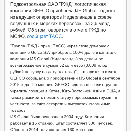
Подконтрольная ОАО "РЖД" логистическая
компания GEFCO приобрела IJS Global - одного
из ведущих операторов Нидерландов в сфере
воздушных и морских перевозок - за 3,6 млрд
рублей. Об этом говорится в отчете РЖД по
МСФО,
сообщает ТАСС
.
"Группа (РЖД - прим. ТАСС) через свою дочернюю
компанию Gefco S.A приобрела 100% долю в капитале
компании IJS Global (Нидерланды) за денежное
вознаграждение в сумме 52 млн евро (3,608 млрд
рублей по курсу на дату платежа)", - говорится в отчете.
GEFCO сообщала о приобретении IJS Global в сентябре
2015 года. По мнению GEFCO, сделка позволит группе
укрепить позиции в Китае, Юго-Восточной Азии и США, а
также расширить номенклатуру перевозимых грузов - в
частности, за счет лекарств и высокотехнологичных
товаров.
IJS Global была основана в 2004 году. Компания
работает в 16 странах, штат составляет 500 человек.
Оборот в 2014 году составил 160 млн евро.