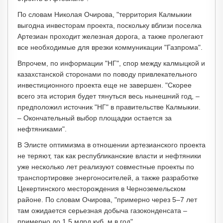
По словам Николая Очирова, "территория Калмыкии
выгодна инвесторам проекта, поскольку вблизи поселка
Артезиан проходит железная дорога, а также пролегают
все необходимые для врезки коммуникации "Газпрома".
Впрочем, по информации "НГ", спор между калмыцкой и
казахстанской сторонами по поводу привлекательного
инвестиционного проекта еще не завершен. "Скорее
всего эта история будет тянуться весь нынешний год, –
предположил источник "НГ" в правительстве Калмыкии.
– Окончательный выбор площадки остается за
нефтяниками".
В Элисте оптимизма в отношении артезианского проекта
не теряют, так как республиканские власти и нефтяники
уже несколько лет реализуют совместные проекты по
транспортировке энергоносителей, а также разработке
Цекертинского месторождения в Черноземельском
районе. По словам Очирова, "примерно через 5–7 лет
там ожидается серьезная добыча газоконденсата –
примерно до 1,5 млрд куб. м в год".