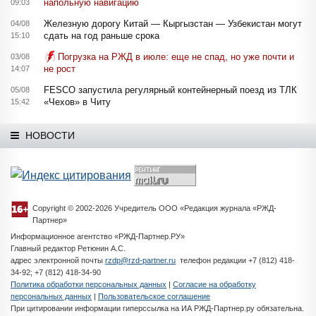
напольную навигацию
09:03
Железную дорогу Китай — Кыргызстан — Узбекистан могут
04/08
сдать на год раньше срока
15:10
Погрузка на РЖД в июле: еще не спад, но уже почти и
03/08
не рост
14:07
FESCO запустила регулярный контейнерный поезд из ТЛК
05/08
«Чехов» в Читу
15:42
НОВОСТИ
Copyright © 2002-2026 Учредитель ООО «Редакция журнала «РЖД-
Партнер»
Информационное агентство «РЖД-Партнер.РУ»
Главный редактор Ретюнин А.С.
адрес электронной почты
rzdp@rzd-partner.ru
телефон редакции +7 (812) 418-
34-92; +7 (812) 418-34-90
Политика обработки персональных данных
|
Согласие на обработку
персональных данных
|
Пользовательское соглашение
При цитировании информации гиперссылка на ИА РЖД-Партнер.ру обязательна.