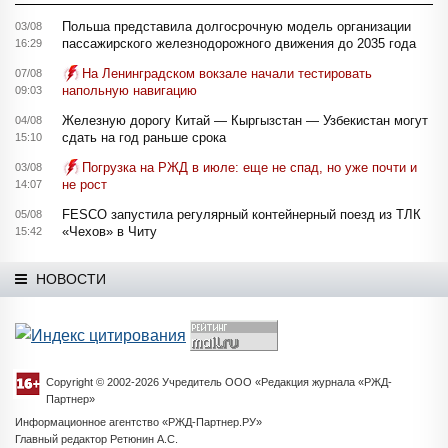
Польша представила долгосрочную модель организации
03/08
пассажирского железнодорожного движения до 2035 года
16:29
На Ленинградском вокзале начали тестировать
07/08
напольную навигацию
09:03
Железную дорогу Китай — Кыргызстан — Узбекистан могут
04/08
сдать на год раньше срока
15:10
Погрузка на РЖД в июле: еще не спад, но уже почти и
03/08
не рост
14:07
FESCO запустила регулярный контейнерный поезд из ТЛК
05/08
«Чехов» в Читу
15:42
НОВОСТИ
Copyright © 2002-2026 Учредитель ООО «Редакция журнала «РЖД-
Партнер»
Информационное агентство «РЖД-Партнер.РУ»
Главный редактор Ретюнин А.С.