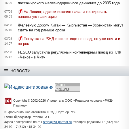
пассажирского железнодорожного движения до 2035 года
16:29
На Ленинградском вокзале начали тестировать
07/08
напольную навигацию
09:03
Железную дорогу Китай — Кыргызстан — Узбекистан могут
04/08
сдать на год раньше срока
15:10
Погрузка на РЖД в июле: еще не спад, но уже почти и
03/08
не рост
14:07
FESCO запустила регулярный контейнерный поезд из ТЛК
05/08
«Чехов» в Читу
15:42
НОВОСТИ
Copyright © 2002-2026 Учредитель ООО «Редакция журнала «РЖД-
Партнер»
Информационное агентство «РЖД-Партнер.РУ»
Главный редактор Ретюнин А.С.
адрес электронной почты
rzdp@rzd-partner.ru
телефон редакции +7 (812) 418-
34-92; +7 (812) 418-34-90